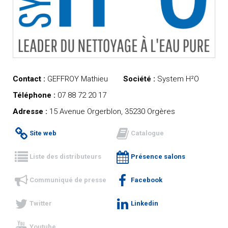
Contact :
GEFFROY Mathieu
Société :
System H²O
Téléphone :
07 88 72 20 17
Adresse :
15 Avenue Orgerblon, 35230 Orgères
Site web
Catalogue
Liste des distributeurs
Présence salons
Communiqué de presse
Facebook
Twitter
Linkedin
Youtube