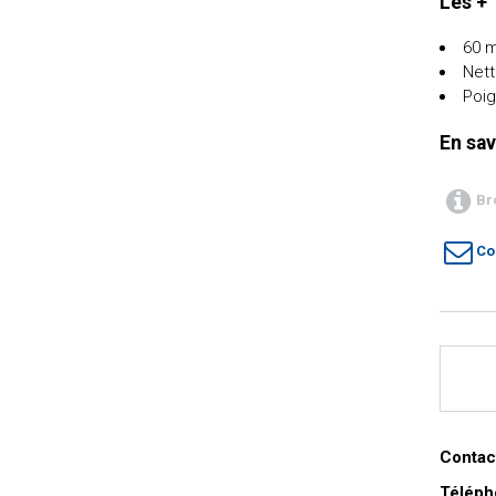
Les +
60 m
Nett
Poi
En sav
Br
Co
Contact
Téléph