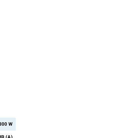
300 W
dB (A)