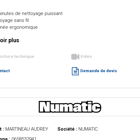
inutes de nettoyage puissant
oyage sans fil
gnée ergonomique
oir plus
ochure technique
Vidéo
ntact
Demande de devis
 :
MARTINEAU AUDREY
Société :
NUMATIC
one :
0658532941