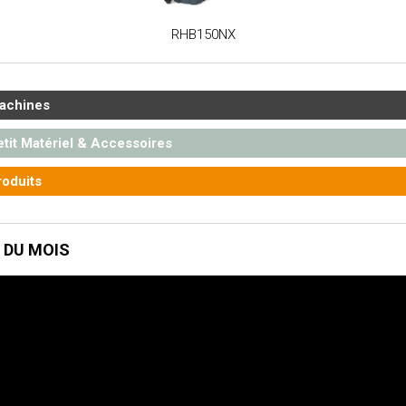
RHB150NX
achines
tit Matériel & Accessoires
oduits
 DU MOIS