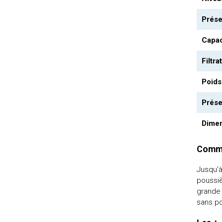
Prése
Capaci
Filtra
Poids
Prése
Dimen
Comme
Jusqu'à
poussiè
grande 
sans po