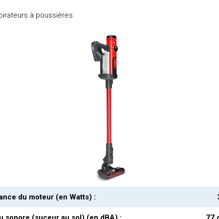
irateurs à poussières
ance du moteur (en Watts) :
u sonore (suceur au sol) (en dBA) :
77 