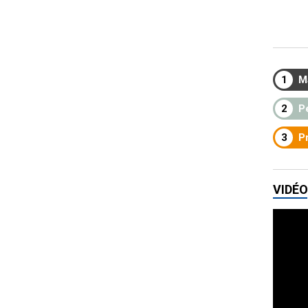
1
M
2
Pe
3
Pr
VIDÉO